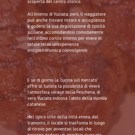
scoperta del centro storico.
All’interno di Vuciata, però, il viaggiatore
può anche trovare ristoro e accoglienza
e godersi la sua degustazione di tipicità
siciliane, accomodandosi comodamente
nell’intimo cortile interno per vivere in
totale relax un’esperienza
enogastronomica coinvolgente.
E se di giorno la “cucina sul mercato”
offre al turista la possibilità di vivere
l’atmosfera verace della
Pescheria
, di
sera Vuciata indossa l’abito della movida
catanese.
Nel tipico stile della città etnea, dal
tramonto, il locale si trasforma in luogo
di ritrovo per avventori locali che
possono godersi un aperitivo ricercato